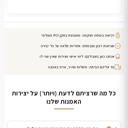
רכישה בטוחה ושקטה: מאובטח בתקן PCI העולמי
שביעות רצון מובטחת: אחריות מלאה על כל יצירה
אנחנו כאן בשבילכם: ליווי אישי ושירות שאין שני לו
עד אליכם הביתה: משלוח מהיר, ארוז באהבה
כל מה שרציתם לדעת (ויותר) על יצירות
האמנות שלנו