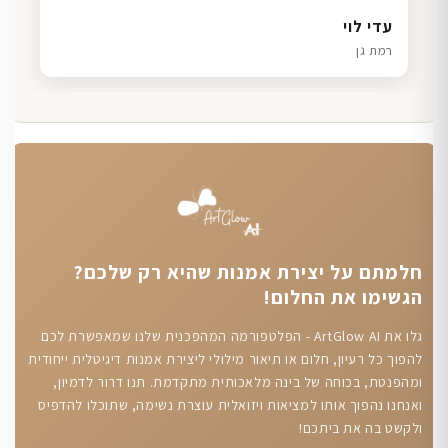
דנה גל
שרון כהן
ליאת ויוסי מ.
עדי לוי
חיפה
תל אביב
הוד השרון
רמת גן
חלמתם על יצירת אמנות שהיא רק שלכם?
הגשימו את החלום!
גלו את ArtGlow AI - הפלטפורמה המהפכנית שלנו שמאפשרת לכם
להפוך כל רעיון, חלום או תיאור מילולי ליצירת אמנות דיגיטלית ייחודית
ומהפנטת, בכוחה של בינה מלאכותית מתקדמת. תנו דרור לדמיון,
ואנחנו נהפוך אותו למציאות ויזואלית עוצרת נשימה, שתוכלו להדפיס
ולקשט בה את ביתכם!