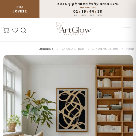
12% הנחה על כל האתר לקיץ 2026
קופון
מסתיים בעוד
LOVE12
01
19
44
36
:
:
:
שניות
דקות
שעות
ימים
Home
תמונות לפי נושאים
תמונות אבסטרקט
Luminous