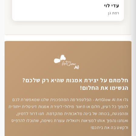
דנה גל
שרון כהן
ליאת ויוסי מ.
עדי לוי
חיפה
תל אביב
הוד השרון
רמת גן
חלמתם על יצירת אמנות שהיא רק שלכם?
הגשימו את החלום!
גלו את ArtGlow AI - הפלטפורמה המהפכנית שלנו שמאפשרת לכם
להפוך כל רעיון, חלום או תיאור מילולי ליצירת אמנות דיגיטלית ייחודית
ומהפנטת, בכוחה של בינה מלאכותית מתקדמת. תנו דרור לדמיון,
ואנחנו נהפוך אותו למציאות ויזואלית עוצרת נשימה, שתוכלו להדפיס
ולקשט בה את ביתכם!