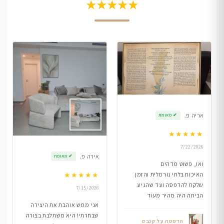
★★★★★
אריה פ.
✔
מאומת
★
★
★
★
★
7/22/2026
אירה פ.
✔
מאומת
ואו, פשוט מדהים
★
★
★
★
★
האיכות בלתי נורמלית והזמן
שלקח להדפסה ועד שהגיע
7/15/2026
הביתה היה מהיר מעוד
אני ממש אוהבת את היצירה
שבחרתי! היא משתלבת בצורה
הדפסה על קנבס