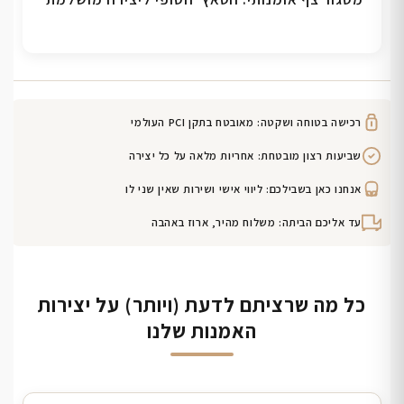
רכישה בטוחה ושקטה: מאובטח בתקן PCI העולמי
שביעות רצון מובטחת: אחריות מלאה על כל יצירה
אנחנו כאן בשבילכם: ליווי אישי ושירות שאין שני לו
עד אליכם הביתה: משלוח מהיר, ארוז באהבה
כל מה שרציתם לדעת (ויותר) על יצירות
האמנות שלנו