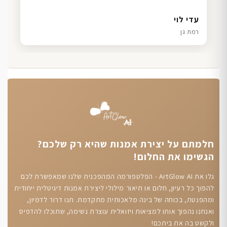
דנה גל
שרון כהן
ליאת ויוסי מ.
עדי לוי
חיפה
תל אביב
הוד השרון
רמת גן
חלמתם על יצירת אמנות שהיא רק שלכם?
הגשימו את החלום!
גלו את ArtGlow AI - הפלטפורמה המהפכנית שלנו שמאפשרת לכם
להפוך כל רעיון, חלום או תיאור מילולי ליצירת אמנות דיגיטלית ייחודית
ומהפנטת, בכוחה של בינה מלאכותית מתקדמת. תנו דרור לדמיון,
ואנחנו נהפוך אותו למציאות ויזואלית עוצרת נשימה, שתוכלו להדפיס
ולקשט בה את ביתכם!