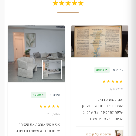
★★★★★
אריה פ.
✔
מאומת
★
★
★
★
★
7/22/2026
אירה פ.
✔
מאומת
ואו, פשוט מדהים
★
★
★
★
★
האיכות בלתי נורמלית והזמן
שלקח להדפסה ועד שהגיע
7/15/2026
הביתה היה מהיר מעוד
אני ממש אוהבת את היצירה
שבחרתי! היא משתלבת בצורה
הדפסה על קנבס