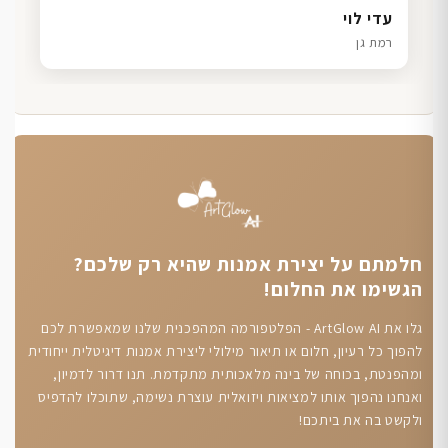
דנה גל
שרון כהן
ליאת ויוסי מ.
עדי לוי
חיפה
תל אביב
הוד השרון
רמת גן
חלמתם על יצירת אמנות שהיא רק שלכם?
הגשימו את החלום!
גלו את ArtGlow AI - הפלטפורמה המהפכנית שלנו שמאפשרת לכם
להפוך כל רעיון, חלום או תיאור מילולי ליצירת אמנות דיגיטלית ייחודית
ומהפנטת, בכוחה של בינה מלאכותית מתקדמת. תנו דרור לדמיון,
ואנחנו נהפוך אותו למציאות ויזואלית עוצרת נשימה, שתוכלו להדפיס
ולקשט בה את ביתכם!