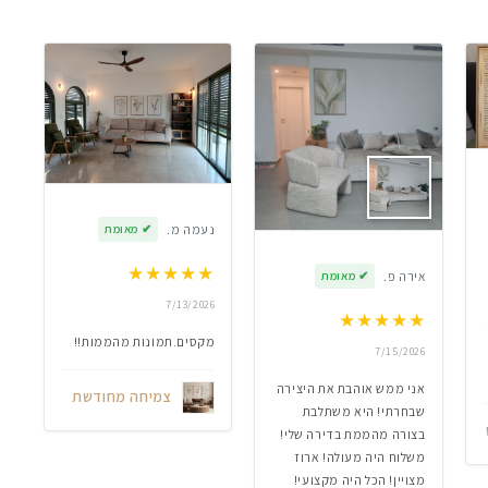
נעמה מ.
✔
מאומת
★
★
★
★
★
אירה פ.
✔
מאומת
7/13/2026
★
★
★
★
★
מקסים.תמונות מהממות!!
7/15/2026
אני ממש אוהבת את היצירה
צמיחה מחודשת
שבחרתי! היא משתלבת
בצורה מהממת בדירה שלי!
משלוח היה מעולה! ארוז
מצויין! הכל היה מקצועי!