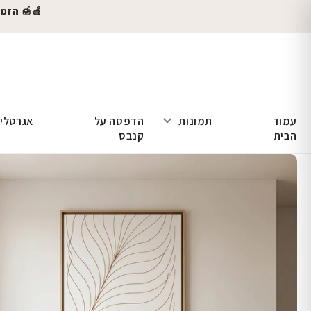
🍎🍯 הזמינו
עמוד
תמונות
הדפסה על
אגרטלי
הבית
קנבס