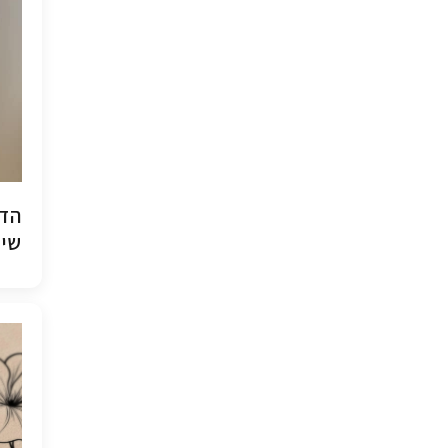
הדפ
שיש