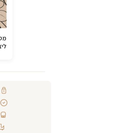
מסג
ליצ