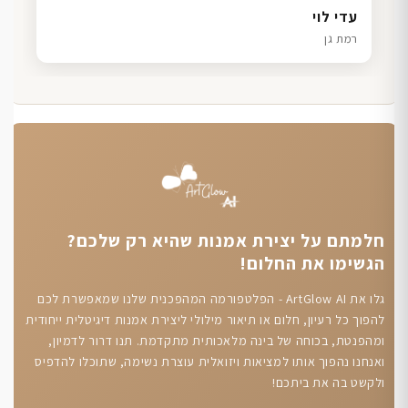
דנה גל
שרון כהן
ליאת ויוסי מ.
עדי לוי
חיפה
תל אביב
הוד השרון
רמת גן
חלמתם על יצירת אמנות שהיא רק שלכם?
הגשימו את החלום!
גלו את ArtGlow AI - הפלטפורמה המהפכנית שלנו שמאפשרת לכם
להפוך כל רעיון, חלום או תיאור מילולי ליצירת אמנות דיגיטלית ייחודית
ומהפנטת, בכוחה של בינה מלאכותית מתקדמת. תנו דרור לדמיון,
ואנחנו נהפוך אותו למציאות ויזואלית עוצרת נשימה, שתוכלו להדפיס
ולקשט בה את ביתכם!