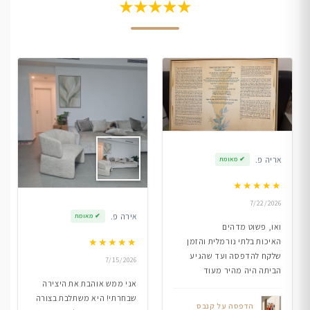
★★★★★
אריה פ.
✔
מאומת
★
★
★
★
★
7/22/2026
אירה פ.
✔
מאומת
ואו, פשוט מדהים
★
★
★
★
★
האיכות בלתי נורמלית והזמן
שלקח להדפסה ועד שהגיע
7/15/2026
הביתה היה מהיר מעוד
אני ממש אוהבת את היצירה
שבחרתי! היא משתלבת בצורה
הדפסה על קנבס