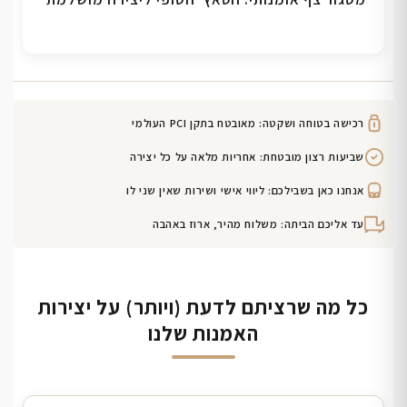
רכישה בטוחה ושקטה: מאובטח בתקן PCI העולמי
שביעות רצון מובטחת: אחריות מלאה על כל יצירה
אנחנו כאן בשבילכם: ליווי אישי ושירות שאין שני לו
עד אליכם הביתה: משלוח מהיר, ארוז באהבה
כל מה שרציתם לדעת (ויותר) על יצירות
האמנות שלנו