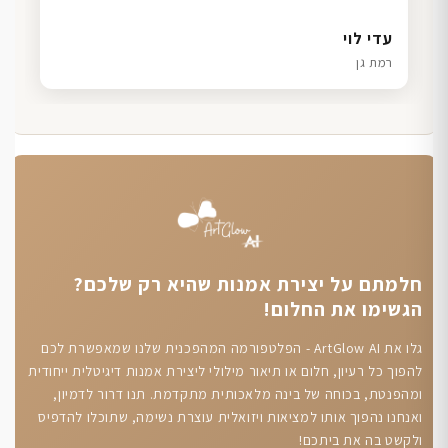
דנה גל
שרון כהן
ליאת ויוסי מ.
עדי לוי
חיפה
תל אביב
הוד השרון
רמת גן
חלמתם על יצירת אמנות שהיא רק שלכם?
הגשימו את החלום!
גלו את ArtGlow AI - הפלטפורמה המהפכנית שלנו שמאפשרת לכם
להפוך כל רעיון, חלום או תיאור מילולי ליצירת אמנות דיגיטלית ייחודית
ומהפנטת, בכוחה של בינה מלאכותית מתקדמת. תנו דרור לדמיון,
ואנחנו נהפוך אותו למציאות ויזואלית עוצרת נשימה, שתוכלו להדפיס
ולקשט בה את ביתכם!