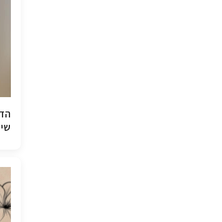
הדפ
שיש