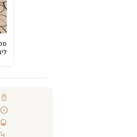
מסג
ליצ