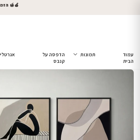
🍎🍯 הזמינו
עמוד
תמונות
הדפסה על
אגרטלי
הבית
קנבס