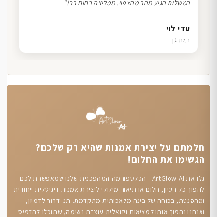
המשלוח הגיע מהר מהצפוי. ממליצה בחום רב!"
דנה גל
שרון כהן
ליאת ויוסי מ.
עדי לוי
חיפה
תל אביב
הוד השרון
רמת גן
חלמתם על יצירת אמנות שהיא רק שלכם?
הגשימו את החלום!
גלו את ArtGlow AI - הפלטפורמה המהפכנית שלנו שמאפשרת לכם
להפוך כל רעיון, חלום או תיאור מילולי ליצירת אמנות דיגיטלית ייחודית
ומהפנטת, בכוחה של בינה מלאכותית מתקדמת. תנו דרור לדמיון,
ואנחנו נהפוך אותו למציאות ויזואלית עוצרת נשימה, שתוכלו להדפיס