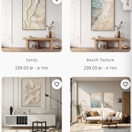
ק
ב
ל
ו
1
0
ה
נ
ח
ה
Sandy
Beach Texture
299.00
₪
299.00
₪
החל מ -
החל מ -