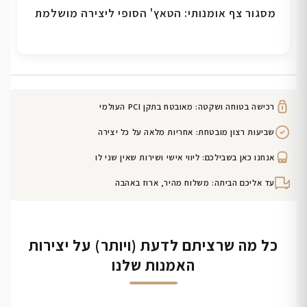
מסגור צף אומנותי: הטאץ' הסופי ליצירה מושלמת
רכישה בטוחה ושקטה: מאובטח בתקן PCI העולמי
שביעות רצון מובטחת: אחריות מלאה על כל יצירה
אנחנו כאן בשבילכם: ליווי אישי ושירות שאין שני לו
עד אליכם הביתה: משלוח מהיר, ארוז באהבה
כל מה שרציתם לדעת (ויותר) על יצירות
האמנות שלנו