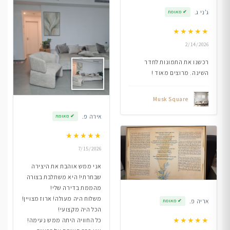
ג'ני ג.
✔
מאומת
★
★
★
★
★
2/14/2026
רכשנו את התמונות לחדר
השינה. מרוצים מאוד !
Musk Square
אירה פ.
✔
מאומת
★
★
★
★
★
7/15/2026
אני ממש אוהבת את היצירה
שבחרתי! היא משתלבת בצורה
מהממת בדירה שלי!
משלוח היה מעולה! ארוז מצויין!
אריה פ.
✔
מאומת
הכל היה מקצועי!
★
★
★
★
★
כל החוויה היתה ממש נעימה!