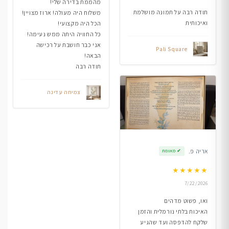
מהממת בדירה שלי!
תודה רבה על תמונה מושלמת
משלוח היה מעולה! ארוז מצויין!
ואיכותית
הכל היה מקצועי!
כל החוויה היתה ממש נעימה!
אני כבר חושבת על רכישה
Pali Square
הבאה!
תודה רבה
צמיחה עדינה
אריה פ.
✔
מאומת
★
★
★
★
★
7/22/2026
ואו, פשוט מדהים
האיכות בלתי נורמלית והזמן
שלקח להדפסה ועד שהגיע