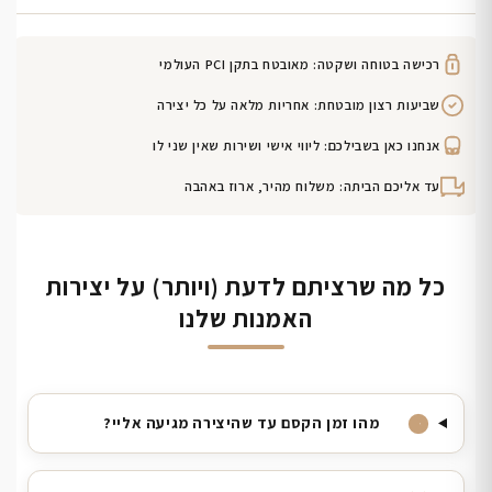
רכישה בטוחה ושקטה: מאובטח בתקן PCI העולמי
שביעות רצון מובטחת: אחריות מלאה על כל יצירה
אנחנו כאן בשבילכם: ליווי אישי ושירות שאין שני לו
עד אליכם הביתה: משלוח מהיר, ארוז באהבה
כל מה שרציתם לדעת (ויותר) על יצירות
האמנות שלנו
מהו זמן הקסם עד שהיצירה מגיעה אליי?