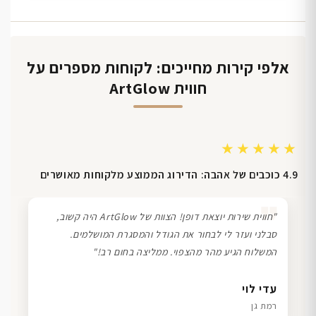
אלפי קירות מחייכים: לקוחות מספרים על
חווית ArtGlow
★★★★★
4.9 כוכבים של אהבה: הדירוג הממוצע מלקוחות מאושרים
❞
"חווית שירות יוצאת דופן! הצוות של ArtGlow היה קשוב,
סבלני ועזר לי לבחור את הגודל והמסגרת המושלמים.
המשלוח הגיע מהר מהצפוי. ממליצה בחום רב!"
דנה גל
שרון כהן
ליאת ויוסי מ.
עדי לוי
חיפה
תל אביב
הוד השרון
רמת גן