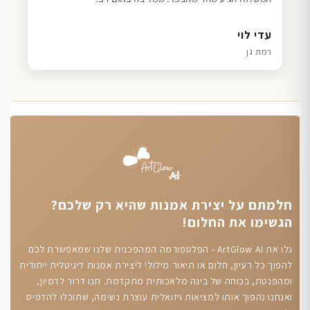
דנה גל
שרון כהן
ליאת ויוסי מ.
עדי לוי
חיפה
תל אביב
הוד השרון
רמת גן
חלמתם על יצירת אמנות שהיא רק שלכם?
הגשימו את החלום!
גלו את ArtGlow AI - הפלטפורמה המהפכנית שלנו שמאפשרת לכם
להפוך כל רעיון, חלום או תיאור מילולי ליצירת אמנות דיגיטלית ייחודית
ומהפנטת, בכוחה של בינה מלאכותית מתקדמת. תנו דרור לדמיון,
ואנחנו נהפוך אותו למציאות ויזואלית עוצרת נשימה, שתוכלו להדפיס