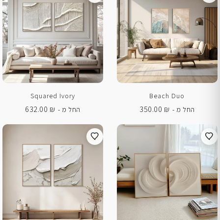
Squared Ivory
Beach Duo
632.00
₪
350.00
₪
החל מ -
החל מ -