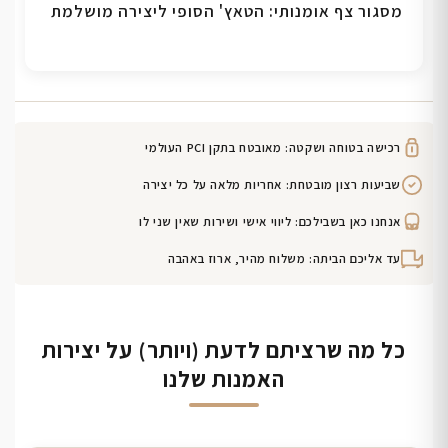
מסגור צף אומנותי: הטאץ' הסופי ליצירה מושלמת
רכישה בטוחה ושקטה: מאובטח בתקן PCI העולמי
שביעות רצון מובטחת: אחריות מלאה על כל יצירה
אנחנו כאן בשבילכם: ליווי אישי ושירות שאין שני לו
עד אליכם הביתה: משלוח מהיר, ארוז באהבה
כל מה שרציתם לדעת (ויותר) על יצירות
האמנות שלנו