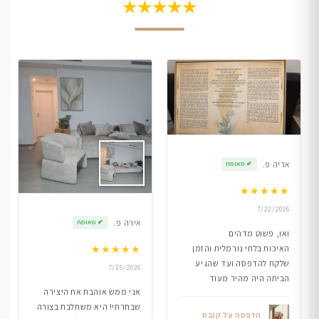
★★★★★
אריה פ.
✔
מאומת
★
★
★
★
★
7/22/2026
אירה פ.
✔
מאומת
ואו, פשוט מדהים
★
★
★
★
★
האיכות בלתי נורמלית והזמן
שלקח להדפסה ועד שהגיע
7/15/2026
הביתה היה מהיר מעוד
אני ממש אוהבת את היצירה
שבחרתי! היא משתלבת בצורה
הדפסה על קנבס