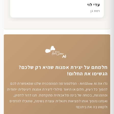
דנה גל
שרון כהן
ליאת ויוסי מ.
עדי לוי
חיפה
תל אביב
הוד השרון
רמת גן
חלמתם על יצירת אמנות שהיא רק שלכם?
הגשימו את החלום!
גלו את ArtGlow AI - הפלטפורמה המהפכנית שלנו שמאפשרת לכם
להפוך כל רעיון, חלום או תיאור מילולי ליצירת אמנות דיגיטלית ייחודית
ומהפנטת, בכוחה של בינה מלאכותית מתקדמת. תנו דרור לדמיון,
ואנחנו נהפוך אותו למציאות ויזואלית עוצרת נשימה, שתוכלו להדפיס
ולקשט בה את ביתכם!