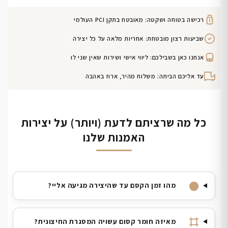
רכישה בטוחה ושקטה: מאובטח בתקן PCI העולמי
שביעות רצון מובטחת: אחריות מלאה על כל יצירה
אנחנו כאן בשבילכם: ליווי אישי ושירות שאין שני לו
עד אליכם הביתה: משלוח מהיר, ארוז באהבה
כל מה שרציתם לדעת (ויותר) על יצירות
האמנות שלנו
מהו זמן הקסם עד שהיצירה מגיעה אליי?
מאיזה חומר קסום עשויה המסגרת החיצונית?