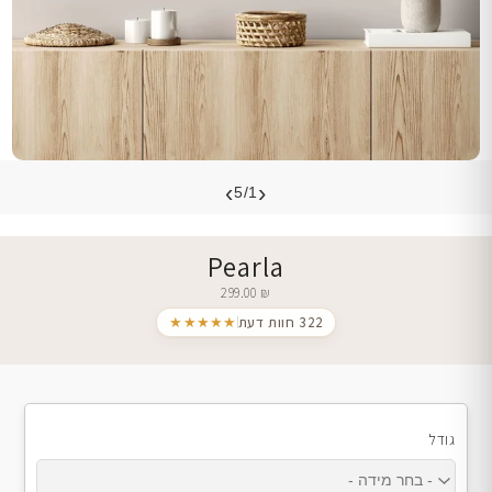
›
‹
5/1
Pearla
299.00
₪
322 חוות דעת
★★★★★
גודל