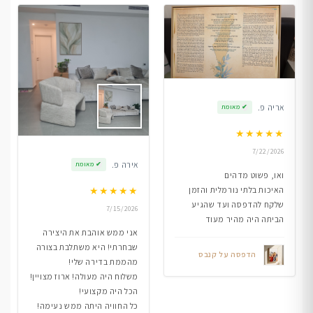
אריה פ.
✔
מאומת
★
★
★
★
★
7/22/2026
אירה פ.
✔
מאומת
ואו, פשוט מדהים
★
★
★
★
★
האיכות בלתי נורמלית והזמן
שלקח להדפסה ועד שהגיע
7/15/2026
הביתה היה מהיר מעוד
אני ממש אוהבת את היצירה
שבחרתי! היא משתלבת בצורה
הדפסה על קנבס
מהממת בדירה שלי!
משלוח היה מעולה! ארוז מצויין!
הכל היה מקצועי!
כל החוויה היתה ממש נעימה!