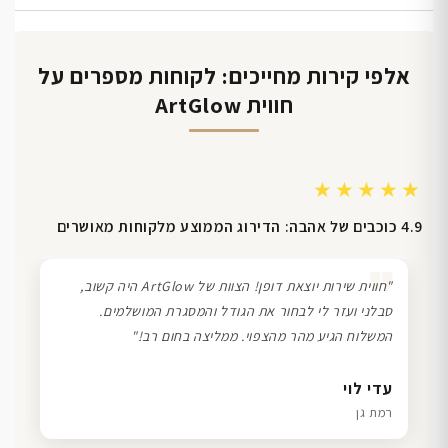
אלפי קירות מחייכים: לקוחות מספרים על
חווית ArtGlow
★★★★★
4.9 כוכבים של אהבה: הדירוג הממוצע מלקוחות מאושרים
❞
"חווית שירות יוצאת דופן! הצוות של ArtGlow היה קשוב,
סבלני ועזר לי לבחור את הגודל והמסגרת המושלמים.
המשלוח הגיע מהר מהצפוי. ממליצה בחום רב!"
דנה גל
שרון כהן
ליאת ויוסי מ.
עדי לוי
חיפה
תל אביב
הוד השרון
רמת גן