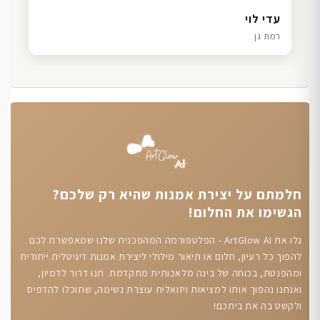
דנה גל
שרון כהן
ליאת ויוסי מ.
עדי לוי
חיפה
תל אביב
הוד השרון
רמת גן
חלמתם על יצירת אמנות שהיא רק שלכם?
הגשימו את החלום!
גלו את ArtGlow AI - הפלטפורמה המהפכנית שלנו שמאפשרת לכם
להפוך כל רעיון, חלום או תיאור מילולי ליצירת אמנות דיגיטלית ייחודית
ומהפנטת, בכוחה של בינה מלאכותית מתקדמת. תנו דרור לדמיון,
ואנחנו נהפוך אותו למציאות ויזואלית עוצרת נשימה, שתוכלו להדפיס
ולקשט בה את ביתכם!