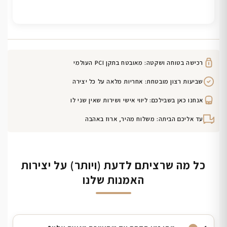
רכישה בטוחה ושקטה: מאובטח בתקן PCI העולמי
שביעות רצון מובטחת: אחריות מלאה על כל יצירה
אנחנו כאן בשבילכם: ליווי אישי ושירות שאין שני לו
עד אליכם הביתה: משלוח מהיר, ארוז באהבה
כל מה שרציתם לדעת (ויותר) על יצירות
האמנות שלנו