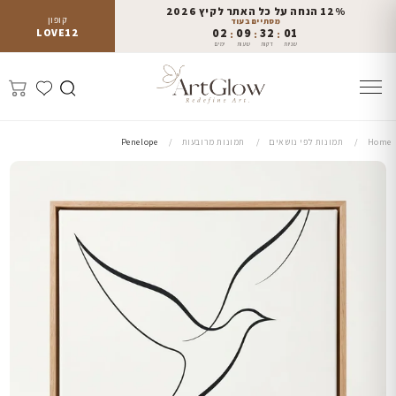
12% הנחה על כל האתר לקיץ 2026
קופון
מסתיים בעוד
LOVE12
02
09
32
00
:
:
:
שניות
דקות
שעות
ימים
Home
תמונות לפי נושאים
תמונות מרובעות
Penelope