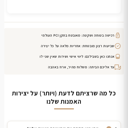
רכישה בטוחה ושקטה: מאובטח בתקן PCI העולמי
שביעות רצון מובטחת: אחריות מלאה על כל יצירה
אנחנו כאן בשבילכם: ליווי אישי ושירות שאין שני לו
עד אליכם הביתה: משלוח מהיר, ארוז באהבה
כל מה שרציתם לדעת (ויותר) על יצירות
האמנות שלנו