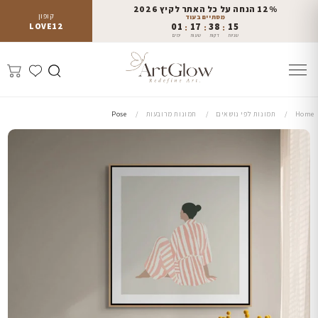
12% הנחה על כל האתר לקיץ 2026
קופון
מסתיים בעוד
LOVE12
01
17
38
14
:
:
:
שניות
דקות
שעות
ימים
Home
תמונות לפי נושאים
תמונות מרובעות
Pose