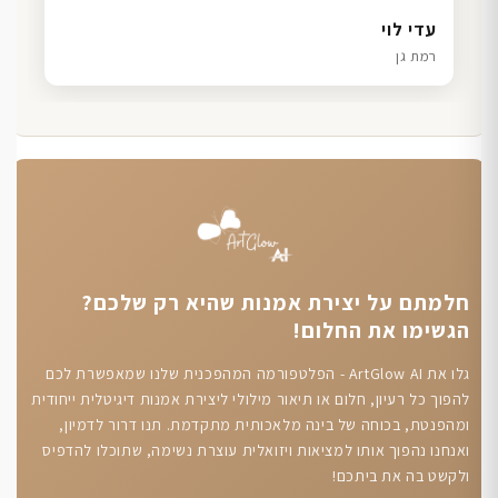
דנה גל
שרון כהן
ליאת ויוסי מ.
עדי לוי
חיפה
תל אביב
הוד השרון
רמת גן
חלמתם על יצירת אמנות שהיא רק שלכם?
הגשימו את החלום!
גלו את ArtGlow AI - הפלטפורמה המהפכנית שלנו שמאפשרת לכם
להפוך כל רעיון, חלום או תיאור מילולי ליצירת אמנות דיגיטלית ייחודית
ומהפנטת, בכוחה של בינה מלאכותית מתקדמת. תנו דרור לדמיון,
ואנחנו נהפוך אותו למציאות ויזואלית עוצרת נשימה, שתוכלו להדפיס
ולקשט בה את ביתכם!