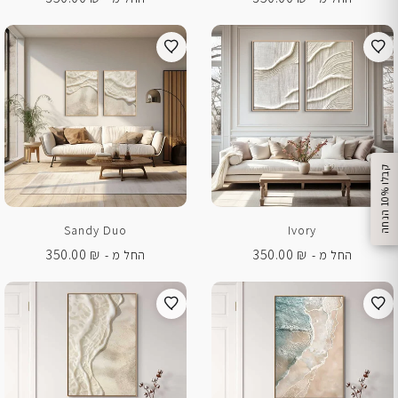
%
ק
ב
ל
ו
1
0
ה
נ
ח
ה
Sandy Duo
Ivory
350.00
₪
350.00
₪
החל מ -
החל מ -