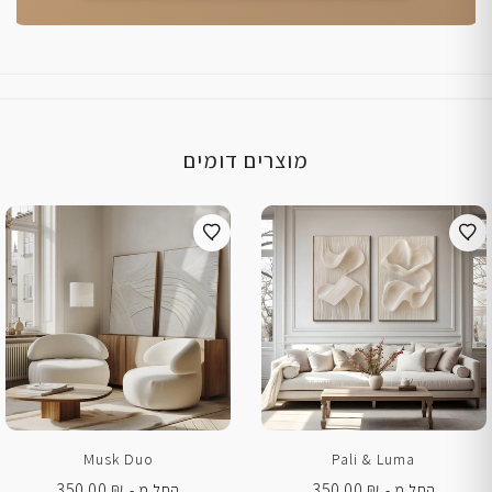
מוצרים דומים
Musk Duo
Pali & Luma
350.00
₪
350.00
₪
החל מ -
החל מ -