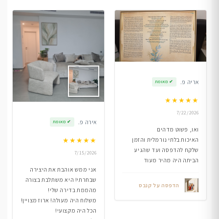
אריה פ.
✔
מאומת
★
★
★
★
★
7/22/2026
אירה פ.
✔
מאומת
ואו, פשוט מדהים
★
★
★
★
★
האיכות בלתי נורמלית והזמן
שלקח להדפסה ועד שהגיע
7/15/2026
הביתה היה מהיר מעוד
אני ממש אוהבת את היצירה
שבחרתי! היא משתלבת בצורה
הדפסה על קנבס
מהממת בדירה שלי!
משלוח היה מעולה! ארוז מצויין!
הכל היה מקצועי!