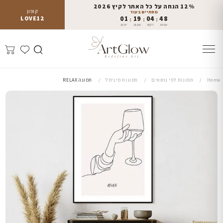
12% הנחה על כל האתר לקיץ 2026
קופון
מסתיים בעוד
LOVE12
01
19
04
48
:
:
:
שניות
דקות
שעות
ימים
Home
תמונות לפי נושאים
תמונות מינימל
תמונה RELAX