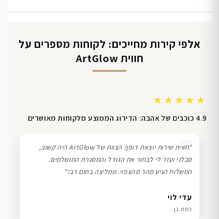
אלפי קירות מחייכים: לקוחות מספרים על
חווית ArtGlow
★★★★★
4.9 כוכבים של אהבה: הדירוג הממוצע מלקוחות מאושרים
❞
"חווית שירות יוצאת דופן! הצוות של ArtGlow היה קשוב,
סבלני ועזר לי לבחור את הגודל והמסגרת המושלמים.
המשלוח הגיע מהר מהצפוי. ממליצה בחום רב!"
דנה גל
שרון כהן
ליאת ויוסי מ.
עדי לוי
חיפה
תל אביב
הוד השרון
רמת גן