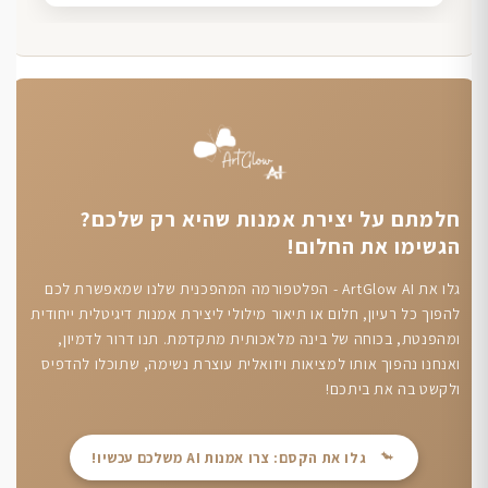
חלמתם על יצירת אמנות שהיא רק שלכם?
הגשימו את החלום!
גלו את ArtGlow AI - הפלטפורמה המהפכנית שלנו שמאפשרת לכם
להפוך כל רעיון, חלום או תיאור מילולי ליצירת אמנות דיגיטלית ייחודית
ומהפנטת, בכוחה של בינה מלאכותית מתקדמת. תנו דרור לדמיון,
ואנחנו נהפוך אותו למציאות ויזואלית עוצרת נשימה, שתוכלו להדפיס
ולקשט בה את ביתכם!
גלו את הקסם: צרו אמנות AI משלכם עכשיו!