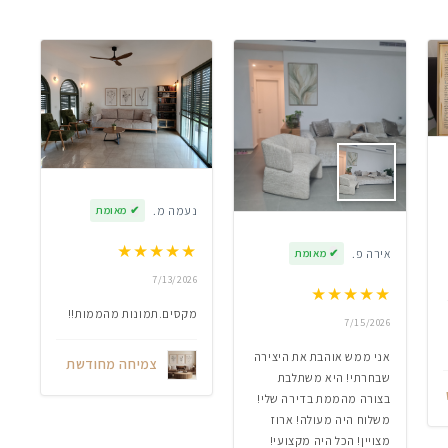
נעמה מ.
✔
מאומת
★
★
★
★
★
אירה פ.
✔
מאומת
7/13/2026
★
★
★
★
★
מקסים.תמונות מהממות!!
7/15/2026
אני ממש אוהבת את היצירה
צמיחה מחודשת
שבחרתי! היא משתלבת
בצורה מהממת בדירה שלי!
משלוח היה מעולה! ארוז
מצויין! הכל היה מקצועי!