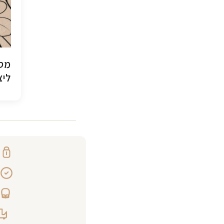
מסג
ליצ