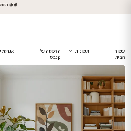
🍎🍯 הזמינו
עמוד
תמונות
הדפסה על
אגרטלי
הבית
קנבס