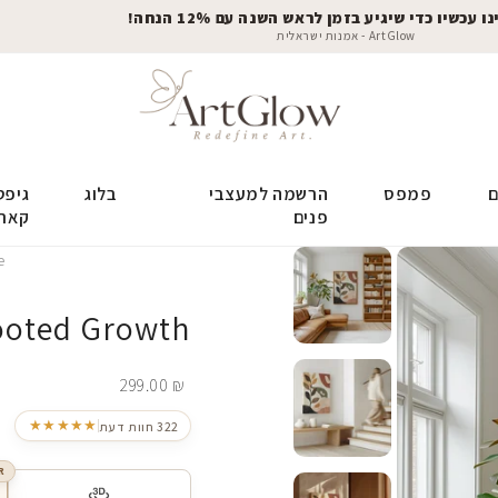
 עכשיו כדי שיגיע בזמן לראש השנה עם 12% הנחה!
ArtGlow - אמנות ישראלית
ם
פמפס
הרשמה למעצבי
בלוג
גיפט
פנים
קאר
e
ooted Growth
299.00
₪
★★★★★
322 חוות דעת
R