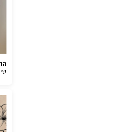
הדפ
שיש