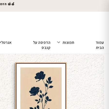
🍎🍯 הזמינו
עמוד
תמונות
הדפסה על
אגרטלי
הבית
קנבס