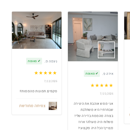
נעמה מ.
✔
מאומת
★
★
★
★
★
אירה פ.
✔
מאומת
7/13/2026
★
★
★
★
★
מקסים.תמונות מהממות!!
7/15/2026
אני ממש אוהבת את היצירה
צמיחה מחודשת
שבחרתי! היא משתלבת
בצורה מהממת בדירה שלי!
משלוח היה מעולה! ארוז
מצויין! הכל היה מקצועי!