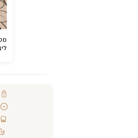
מסג
ליצ