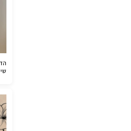
הדפ
שיש