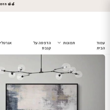
🍎🍯 הזמינו
עמוד
תמונות
הדפסה על
אגרטלי
הבית
קנבס