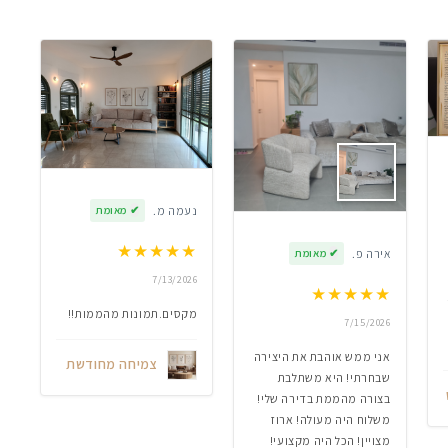
נעמה מ.
✔
מאומת
★
★
★
★
★
אירה פ.
✔
מאומת
7/13/2026
★
★
★
★
★
מקסים.תמונות מהממות!!
7/15/2026
אני ממש אוהבת את היצירה
צמיחה מחודשת
שבחרתי! היא משתלבת
בצורה מהממת בדירה שלי!
משלוח היה מעולה! ארוז
מצויין! הכל היה מקצועי!