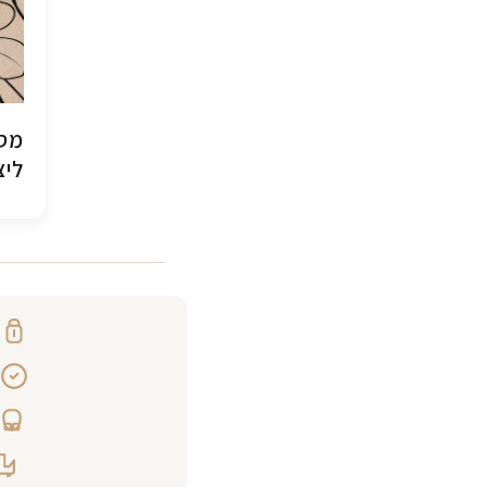
מסג
ליצ