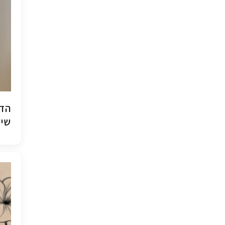
הדפ
שיש