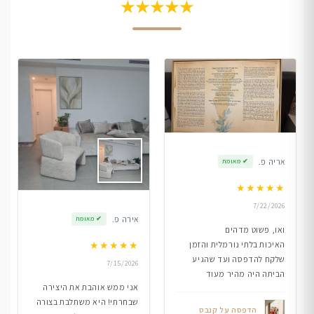
★★★★★
אריה פ.
✔
מאומת
★
★
★
★
★
7/22/2026
אירה פ.
✔
מאומת
ואו, פשוט מדהים
★
★
★
★
★
האיכות בלתי נורמלית והזמן
שלקח להדפסה ועד שהגיע
7/15/2026
הביתה היה מהיר מעוד
אני ממש אוהבת את היצירה
שבחרתי! היא משתלבת בצורה
הדפסה על קנבס