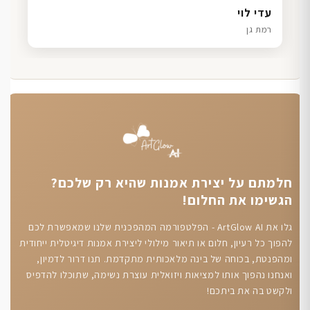
דנה גל
שרון כהן
ליאת ויוסי מ.
עדי לוי
חיפה
תל אביב
הוד השרון
רמת גן
חלמתם על יצירת אמנות שהיא רק שלכם?
הגשימו את החלום!
גלו את ArtGlow AI - הפלטפורמה המהפכנית שלנו שמאפשרת לכם
להפוך כל רעיון, חלום או תיאור מילולי ליצירת אמנות דיגיטלית ייחודית
ומהפנטת, בכוחה של בינה מלאכותית מתקדמת. תנו דרור לדמיון,
ואנחנו נהפוך אותו למציאות ויזואלית עוצרת נשימה, שתוכלו להדפיס
ולקשט בה את ביתכם!