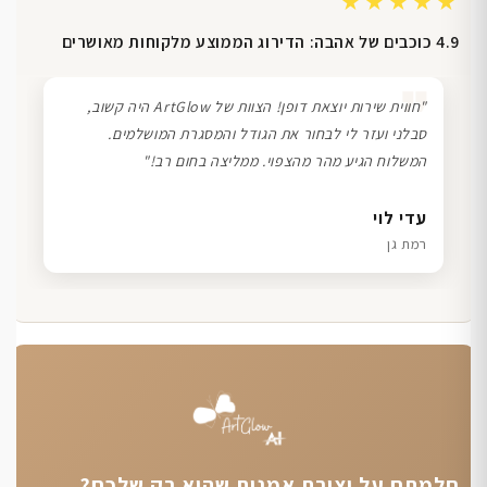
★★★★★
4.9 כוכבים של אהבה: הדירוג הממוצע מלקוחות מאושרים
❞
"חווית שירות יוצאת דופן! הצוות של ArtGlow היה קשוב,
סבלני ועזר לי לבחור את הגודל והמסגרת המושלמים.
המשלוח הגיע מהר מהצפוי. ממליצה בחום רב!"
דנה גל
שרון כהן
ליאת ויוסי מ.
עדי לוי
חיפה
תל אביב
הוד השרון
רמת גן
חלמתם על יצירת אמנות שהיא רק שלכם?