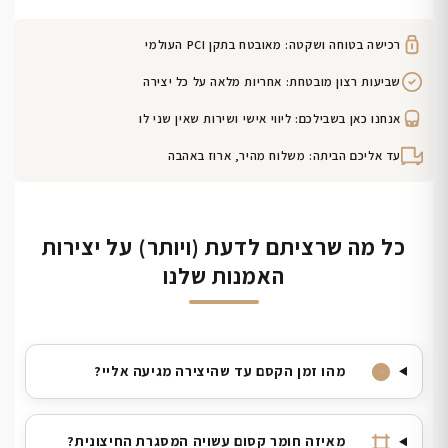
רכישה בטוחה ושקטה: מאובטח בתקן PCI העולמי
שביעות רצון מובטחת: אחריות מלאה על כל יצירה
אנחנו כאן בשבילכם: ליווי אישי ושירות שאין שני לו
עד אליכם הביתה: משלוח מהיר, ארוז באהבה
כל מה שרציתם לדעת (ויותר) על יצירות
האמנות שלנו
מהו זמן הקסם עד שהיצירה מגיעה אליי?
מאיזה חומר קסום עשויה המסגרת החיצונית?