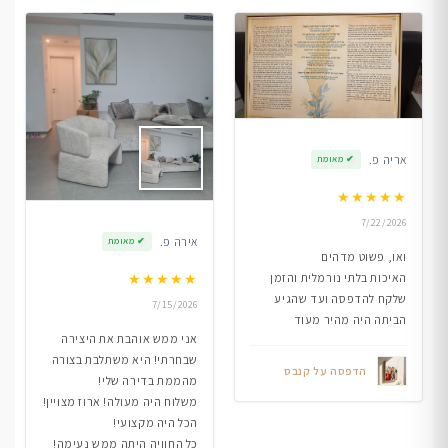
אריה פ.
✔
מאומת
★
★
★
★
★
7/22/2026
אירה פ.
✔
מאומת
ואו, פשוט מדהים
★
★
★
★
★
האיכות בלתי נורמלית והזמן
שלקח להדפסה ועד שהגיע
7/15/2026
הביתה היה מהיר מעוד
אני ממש אוהבת את היצירה
שבחרתי! היא משתלבת בצורה
הדפסה על קנבס
מהממת בדירה שלי!
משלוח היה מעולה! ארוז מצויין!
הכל היה מקצועי!
כל החוויה היתה ממש נעימה!