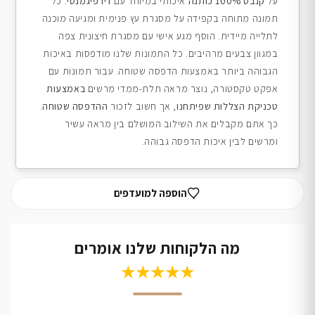
על
קנבס 100% כותנה
איכותי במיוחד עם
דיו פיגמנטי
. כל
תמונה מתוחה בקפידה על מסגרת עץ פנימית ומגיעה מוכנה
לתלייה מיידית. הוסף מגע אישי עם מסגרת חיצונית צפה
במגוון צבעים מרהיבים. כל התמונות שלנו מודפסות באיכות
הגבוהה ביותר באמצעות הדפסה שטוחה. עבור תמונות עם
אפקט טקסטורה, נוצר מראה תלת-ממדי מרשים
באמצעות
טכניקת הצללות שפיתחנו
, אך חשוב לזכור
ההדפסה שטוחה
.
כך אתם מקבלים את השילוב המושלם בין מראה עשיר
ומרשים לבין איכות הדפסה גבוהה.
הוספה למועדפים
מה הלקוחות שלנו אומרים
★★★★★