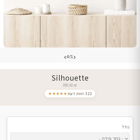
›
‹
4/1
Silhouette
395.00
₪
322 חוות דעת
★★★★★
גודל