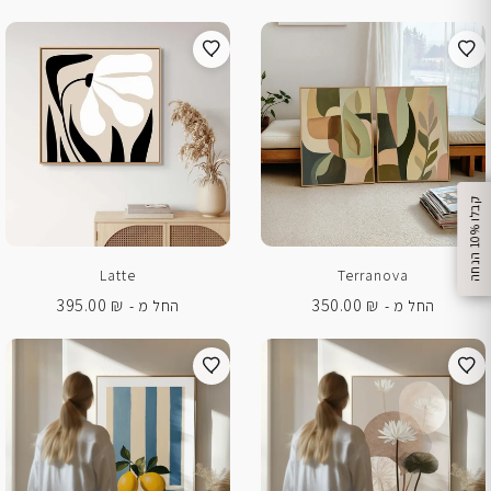
%
ק
ב
ל
ו
1
0
ה
נ
ח
ה
Latte
Terranova
395.00
₪
350.00
₪
החל מ -
החל מ -