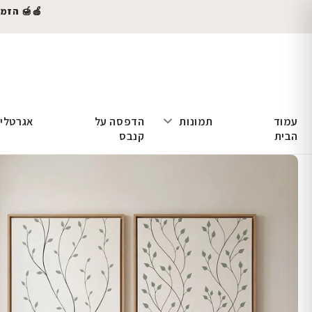
🍎🍯 הזמינו
עמוד
תמונות
הדפסה על
אגרטלי
הבית
קנבס