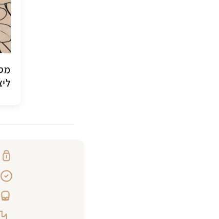
מסג
ליצ