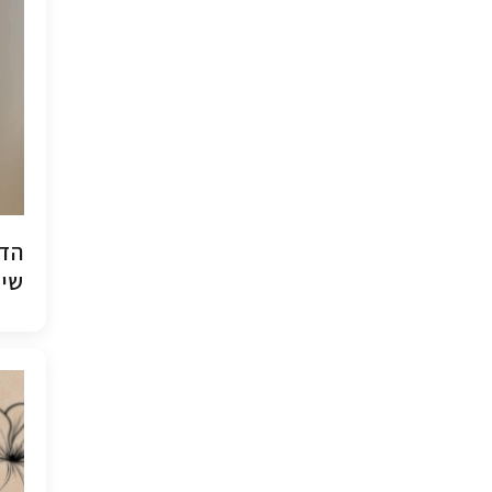
הדפ
שיש