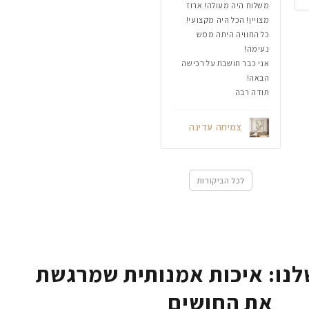
משלוח היה מעולה! ארוז
מצויין! הכל היה מקצועי!
כל החוויה היתה ממש
נעימה!
אני כבר חושבת על רכישה
הבאה!
תודה רבה
צמיחה עדינה
לכל הביקורות
נו: איכות אמנותית שמרגשת
את החושים