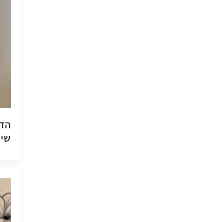
הדפ
שיש