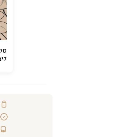
מסג
ליצ