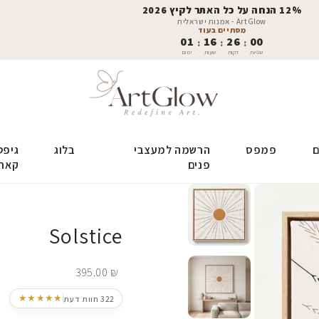
12% הנחה על כל האתר לקיץ 2026
ArtGlow - אמנות ישראלית
מסתיים בעוד
01
16
25
59
:
:
:
שניות
דקות
שעות
ימים
ם
פמפס
הרשמה למעצבי
בלוג
גיפט
פנים
קאר
Solstice
395.00
₪
★★★★★
322 חוות דעת