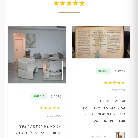
★★★★★
אריה פ.
✔
מאומת
★
★
★
★
★
7/22/2026
אירה פ.
✔
מאומת
ואו, פשוט מדהים
★
★
★
★
★
האיכות בלתי נורמלית והזמן
שלקח להדפסה ועד שהגיע
7/15/2026
הביתה היה מהיר מעוד
אני ממש אוהבת את היצירה
שבחרתי! היא משתלבת בצורה
הדפסה על קנבס