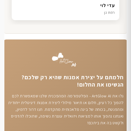
דנה גל
שרון כהן
ליאת ויוסי מ.
עדי לוי
חיפה
תל אביב
הוד השרון
רמת גן
חלמתם על יצירת אמנות שהיא רק שלכם?
הגשימו את החלום!
גלו את ArtGlow AI - הפלטפורמה המהפכנית שלנו שמאפשרת לכם
להפוך כל רעיון, חלום או תיאור מילולי ליצירת אמנות דיגיטלית ייחודית
ומהפנטת, בכוחה של בינה מלאכותית מתקדמת. תנו דרור לדמיון,
ואנחנו נהפוך אותו למציאות ויזואלית עוצרת נשימה, שתוכלו להדפיס
ולקשט בה את ביתכם!