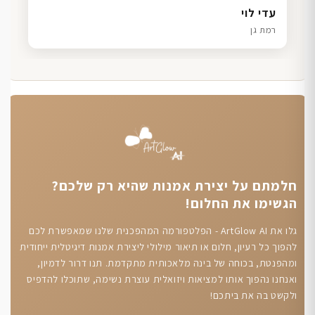
דנה גל
שרון כהן
ליאת ויוסי מ.
עדי לוי
חיפה
תל אביב
הוד השרון
רמת גן
חלמתם על יצירת אמנות שהיא רק שלכם?
הגשימו את החלום!
גלו את ArtGlow AI - הפלטפורמה המהפכנית שלנו שמאפשרת לכם
להפוך כל רעיון, חלום או תיאור מילולי ליצירת אמנות דיגיטלית ייחודית
ומהפנטת, בכוחה של בינה מלאכותית מתקדמת. תנו דרור לדמיון,
ואנחנו נהפוך אותו למציאות ויזואלית עוצרת נשימה, שתוכלו להדפיס
ולקשט בה את ביתכם!