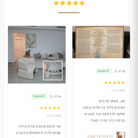
★★★★★
אריה פ.
✔
מאומת
★
★
★
★
★
7/22/2026
אירה פ.
✔
מאומת
ואו, פשוט מדהים
★
★
★
★
★
האיכות בלתי נורמלית והזמן
שלקח להדפסה ועד שהגיע
7/15/2026
הביתה היה מהיר מעוד
אני ממש אוהבת את היצירה
שבחרתי! היא משתלבת בצורה
הדפסה על קנבס