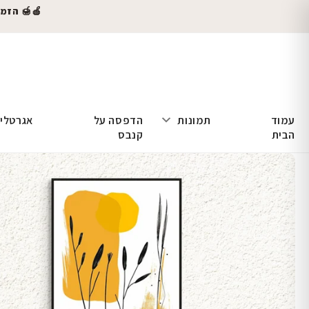
🍎🍯 הזמינו
עמוד
תמונות
הדפסה על
אגרטלי
הבית
קנבס