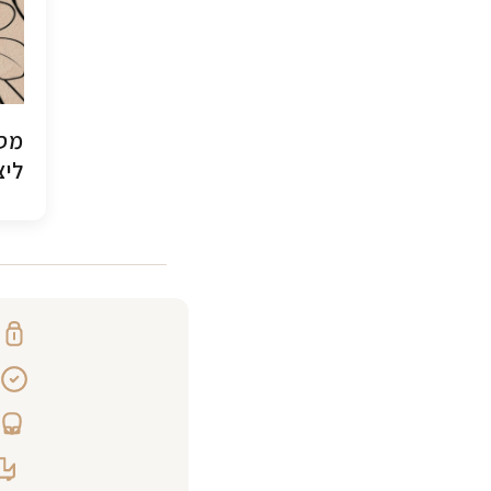
מסג
ליצ