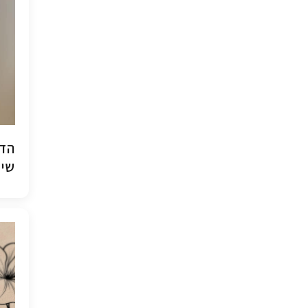
הדפ
שיש