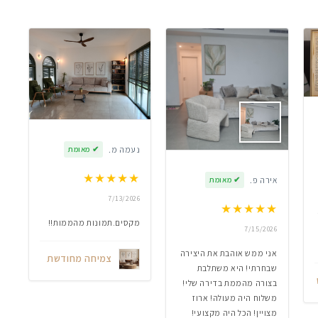
נעמה מ.
✔
מאומת
★
★
★
★
★
אירה פ.
✔
מאומת
7/13/2026
★
★
★
★
★
מקסים.תמונות מהממות!!
7/15/2026
אני ממש אוהבת את היצירה
צמיחה מחודשת
שבחרתי! היא משתלבת
בצורה מהממת בדירה שלי!
משלוח היה מעולה! ארוז
מצויין! הכל היה מקצועי!