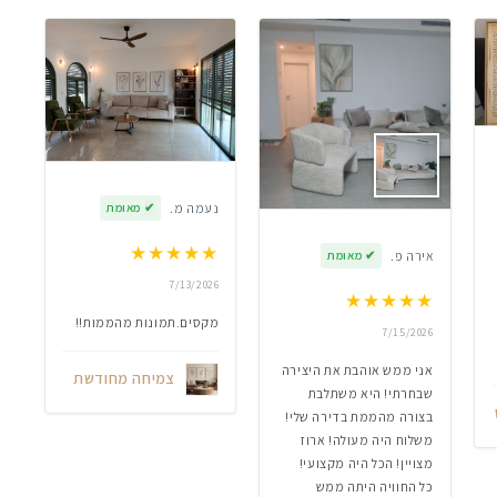
נעמה מ.
✔
מאומת
★
★
★
★
★
אירה פ.
✔
מאומת
7/13/2026
★
★
★
★
★
מקסים.תמונות מהממות!!
7/15/2026
אני ממש אוהבת את היצירה
צמיחה מחודשת
שבחרתי! היא משתלבת
בצורה מהממת בדירה שלי!
משלוח היה מעולה! ארוז
מצויין! הכל היה מקצועי!
כל החוויה היתה ממש