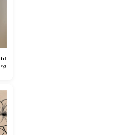
הדפ
שיש