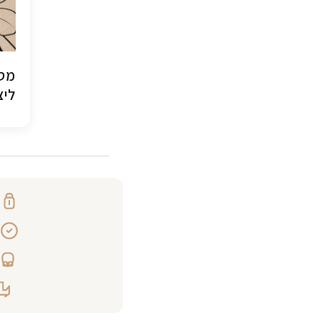
מסג
ליצ