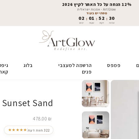
12% הנחה על כל האתר לקיץ 2026
ArtGlow - אמנות ישראלית
מסתיים בעוד
02
01
52
29
:
:
:
שניות
דקות
שעות
ימים
ם
פמפס
הרשמה למעצבי
בלוג
גיפט
פנים
קאר
Sunset Sand
478.00
₪
★★★★★
322 חוות דעת