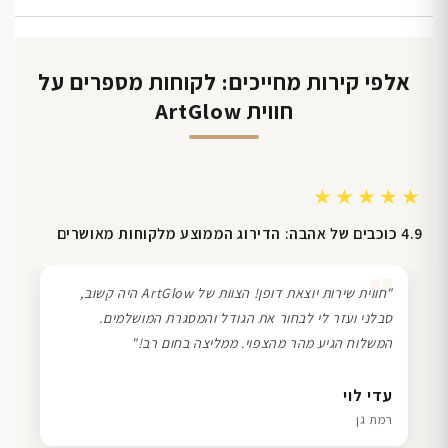
אלפי קירות מחייכים: לקוחות מספרים על
חווית ArtGlow
★★★★★
4.9 כוכבים של אהבה: הדירוג הממוצע מלקוחות מאושרים
❞
"חווית שירות יוצאת דופן! הצוות של ArtGlow היה קשוב,
סבלני ועזר לי לבחור את הגודל והמסגרת המושלמים.
המשלוח הגיע מהר מהצפוי. ממליצה בחום רב!"
דנה גל
שרון כהן
ליאת ויוסי מ.
עדי לוי
חיפה
תל אביב
הוד השרון
רמת גן