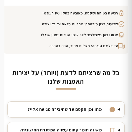
רכישה בטוחה ושקטה: מאובטח בתקן PCI העולמי
שביעות רצון מובטחת: אחריות מלאה על כל יצירה
אנחנו כאן בשבילכם: ליווי אישי ושירות שאין שני לו
עד אליכם הביתה: משלוח מהיר, ארוז באהבה
כל מה שרציתם לדעת (ויותר) על יצירות
האמנות שלנו
מהו זמן הקסם עד שהיצירה מגיעה אליי?
מאיזה חומר קסום עשויה המסגרת החיצונית?