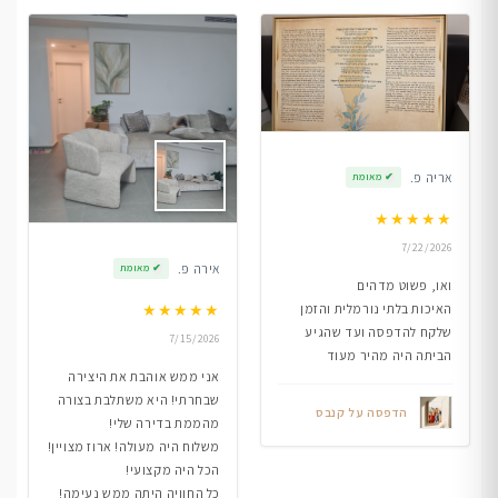
אריה פ.
✔
מאומת
★
★
★
★
★
7/22/2026
אירה פ.
✔
מאומת
ואו, פשוט מדהים
★
★
★
★
★
האיכות בלתי נורמלית והזמן
שלקח להדפסה ועד שהגיע
7/15/2026
הביתה היה מהיר מעוד
אני ממש אוהבת את היצירה
שבחרתי! היא משתלבת בצורה
הדפסה על קנבס
מהממת בדירה שלי!
משלוח היה מעולה! ארוז מצויין!
הכל היה מקצועי!
כל החוויה היתה ממש נעימה!