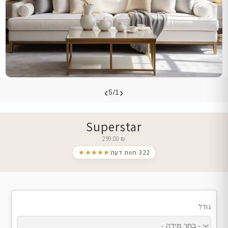
›
‹
5/1
Superstar
299.00
₪
322 חוות דעת
★★★★★
גודל