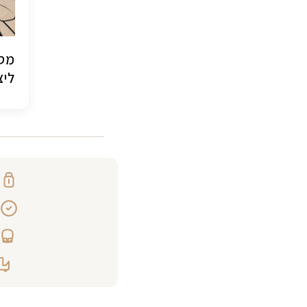
מסג
ליצ