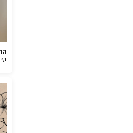
הדפ
שיש