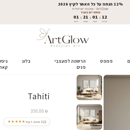
12% הנחה על כל האתר לקיץ 2026
ArtGlow - אמנות ישראלית
מסתיים בעוד
01
21
01
11
:
:
:
שניות
דקות
שעות
ימים
ם
פמפס
הרשמה למעצבי
בלוג
גיפט
פנים
קאר
Tahiti
350.00
₪
★★★★★
322 חוות דעת