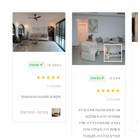
נעמה מ.
✔
מאומת
★
★
★
★
★
אירה פ.
✔
מאומת
7/13/2026
★
★
★
★
★
מקסים.תמונות מהממות!!
7/15/2026
אני ממש אוהבת את היצירה
צמיחה מחודשת
שבחרתי! היא משתלבת
בצורה מהממת בדירה שלי!
משלוח היה מעולה! ארוז
מצויין! הכל היה מקצועי!