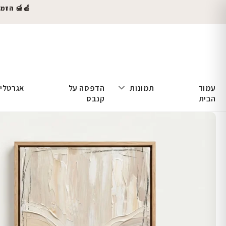
🍎🍯 הזמינו
עמוד
תמונות
הדפסה על
אגרטלי
הבית
קנבס