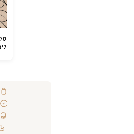
מסג
ליצ