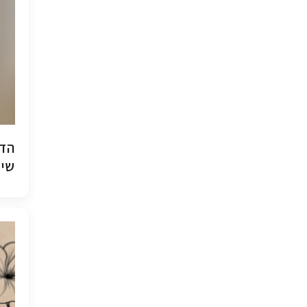
הדפ
שיש