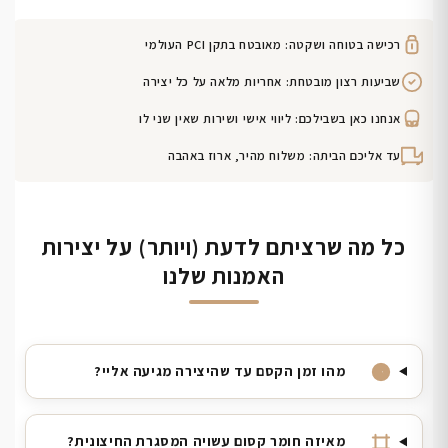
רכישה בטוחה ושקטה: מאובטח בתקן PCI העולמי
שביעות רצון מובטחת: אחריות מלאה על כל יצירה
אנחנו כאן בשבילכם: ליווי אישי ושירות שאין שני לו
עד אליכם הביתה: משלוח מהיר, ארוז באהבה
כל מה שרציתם לדעת (ויותר) על יצירות
האמנות שלנו
מהו זמן הקסם עד שהיצירה מגיעה אליי?
מאיזה חומר קסום עשויה המסגרת החיצונית?