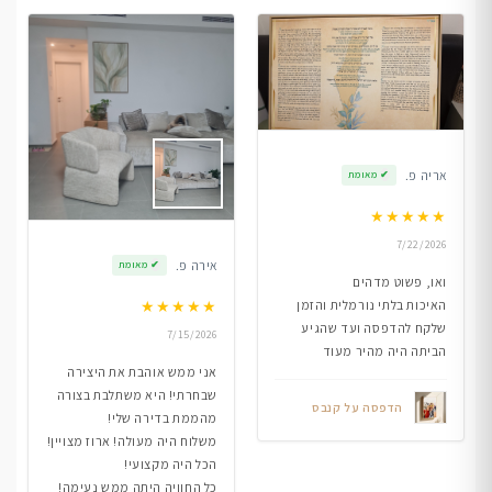
אריה פ.
✔
מאומת
★
★
★
★
★
7/22/2026
אירה פ.
✔
מאומת
ואו, פשוט מדהים
★
★
★
★
★
האיכות בלתי נורמלית והזמן
שלקח להדפסה ועד שהגיע
7/15/2026
הביתה היה מהיר מעוד
אני ממש אוהבת את היצירה
שבחרתי! היא משתלבת בצורה
הדפסה על קנבס
מהממת בדירה שלי!
משלוח היה מעולה! ארוז מצויין!
הכל היה מקצועי!
כל החוויה היתה ממש נעימה!