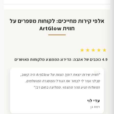
אלפי קירות מחייכים: לקוחות מספרים על
חווית ArtGlow
★★★★★
4.9 כוכבים של אהבה: הדירוג הממוצע מלקוחות מאושרים
❞
"חווית שירות יוצאת דופן! הצוות של ArtGlow היה קשוב,
סבלני ועזר לי לבחור את הגודל והמסגרת המושלמים.
המשלוח הגיע מהר מהצפוי. ממליצה בחום רב!"
דנה גל
שרון כהן
ליאת ויוסי מ.
עדי לוי
חיפה
תל אביב
הוד השרון
רמת גן