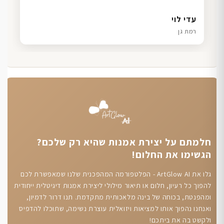
דנה גל
שרון כהן
ליאת ויוסי מ.
עדי לוי
חיפה
תל אביב
הוד השרון
רמת גן
חלמתם על יצירת אמנות שהיא רק שלכם?
הגשימו את החלום!
גלו את ArtGlow AI - הפלטפורמה המהפכנית שלנו שמאפשרת לכם
להפוך כל רעיון, חלום או תיאור מילולי ליצירת אמנות דיגיטלית ייחודית
ומהפנטת, בכוחה של בינה מלאכותית מתקדמת. תנו דרור לדמיון,
ואנחנו נהפוך אותו למציאות ויזואלית עוצרת נשימה, שתוכלו להדפיס
ולקשט בה את ביתכם!