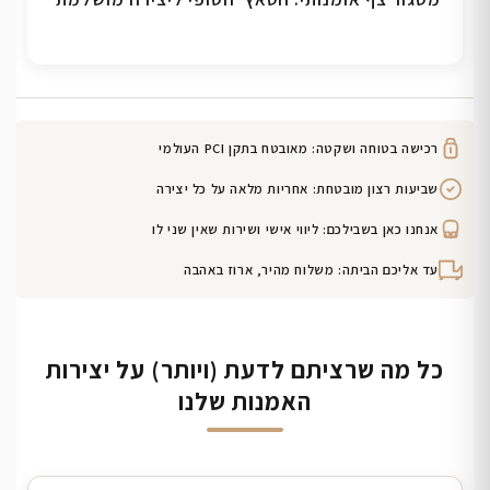
רכישה בטוחה ושקטה: מאובטח בתקן PCI העולמי
שביעות רצון מובטחת: אחריות מלאה על כל יצירה
אנחנו כאן בשבילכם: ליווי אישי ושירות שאין שני לו
עד אליכם הביתה: משלוח מהיר, ארוז באהבה
כל מה שרציתם לדעת (ויותר) על יצירות
האמנות שלנו