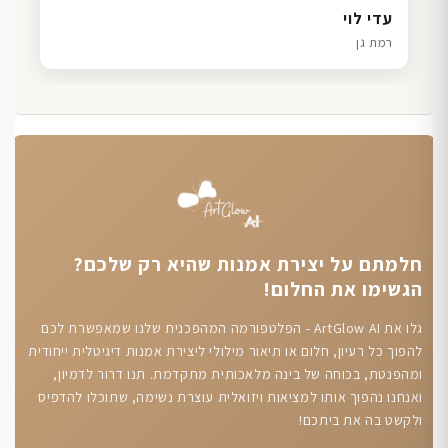
דנה גל
שרון כהן
ליאת ויוסי מ.
עדי לוי
חיפה
תל אביב
הוד השרון
רמת גן
חלמתם על יצירת אמנות שהיא רק שלכם?
הגשימו את החלום!
גלו את ArtGlow AI - הפלטפורמה המהפכנית שלנו שמאפשרת לכם
להפוך כל רעיון, חלום או תיאור מילולי ליצירת אמנות דיגיטלית ייחודית
ומהפנטת, בכוחה של בינה מלאכותית מתקדמת. תנו דרור לדמיון,
ואנחנו נהפוך אותו למציאות ויזואלית עוצרת נשימה, שתוכלו להדפיס
ולקשט בה את ביתכם!