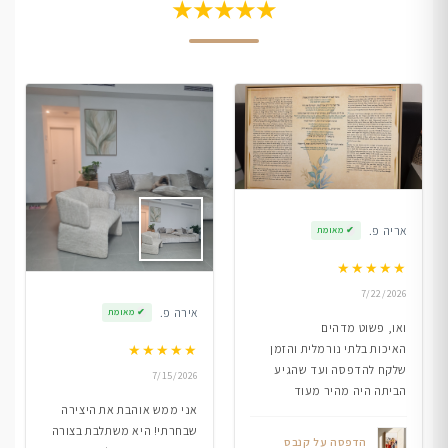
★★★★★
אריה פ.
✔
מאומת
★
★
★
★
★
7/22/2026
אירה פ.
✔
מאומת
ואו, פשוט מדהים
★
★
★
★
★
האיכות בלתי נורמלית והזמן
שלקח להדפסה ועד שהגיע
7/15/2026
הביתה היה מהיר מעוד
אני ממש אוהבת את היצירה
שבחרתי! היא משתלבת בצורה
הדפסה על קנבס