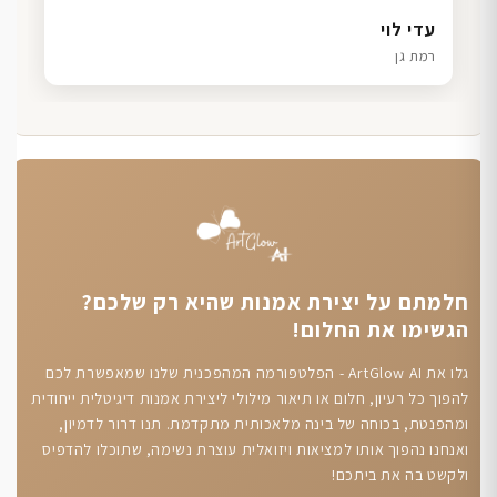
דנה גל
שרון כהן
ליאת ויוסי מ.
עדי לוי
חיפה
תל אביב
הוד השרון
רמת גן
חלמתם על יצירת אמנות שהיא רק שלכם?
הגשימו את החלום!
גלו את ArtGlow AI - הפלטפורמה המהפכנית שלנו שמאפשרת לכם
להפוך כל רעיון, חלום או תיאור מילולי ליצירת אמנות דיגיטלית ייחודית
ומהפנטת, בכוחה של בינה מלאכותית מתקדמת. תנו דרור לדמיון,
ואנחנו נהפוך אותו למציאות ויזואלית עוצרת נשימה, שתוכלו להדפיס
ולקשט בה את ביתכם!