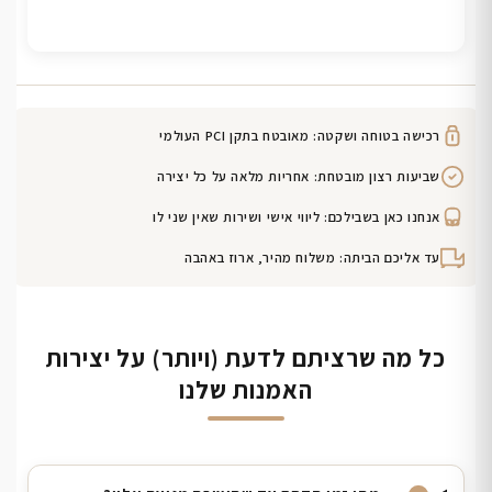
רכישה בטוחה ושקטה: מאובטח בתקן PCI העולמי
שביעות רצון מובטחת: אחריות מלאה על כל יצירה
אנחנו כאן בשבילכם: ליווי אישי ושירות שאין שני לו
עד אליכם הביתה: משלוח מהיר, ארוז באהבה
כל מה שרציתם לדעת (ויותר) על יצירות
האמנות שלנו