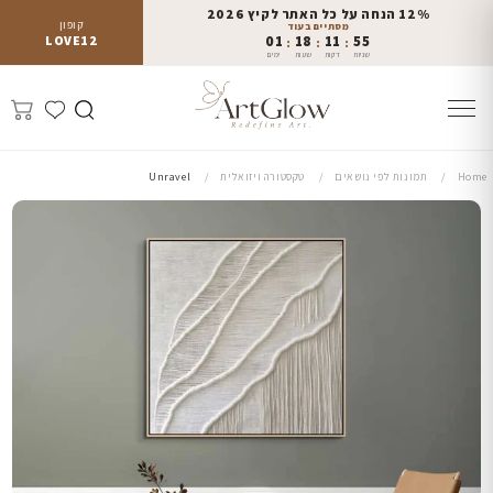
12% הנחה על כל האתר לקיץ 2026
קופון
מסתיים בעוד
LOVE12
01
18
11
54
:
:
:
שניות
דקות
שעות
ימים
Home
תמונות לפי נושאים
טקסטורה ויזואלית
Unravel