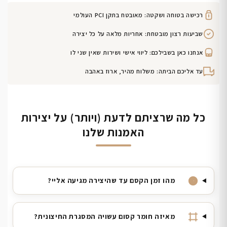
רכישה בטוחה ושקטה: מאובטח בתקן PCI העולמי
שביעות רצון מובטחת: אחריות מלאה על כל יצירה
אנחנו כאן בשבילכם: ליווי אישי ושירות שאין שני לו
עד אליכם הביתה: משלוח מהיר, ארוז באהבה
כל מה שרציתם לדעת (ויותר) על יצירות
האמנות שלנו
מהו זמן הקסם עד שהיצירה מגיעה אליי?
מאיזה חומר קסום עשויה המסגרת החיצונית?