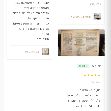
שבחרתי! היא משתלבת בצורה
9/26/2025
מהממת בדירה שלי!
משלוח היה מעולה! ארוז מצויין!
Vessel & Bloom
הכל היה מקצועי!
כל החוויה היתה ממש נעימה!
אני כבר חושבת על רכישה
הבאה!
תודה רבה
צמיחה עדינה
אריה פ.
✔
מאומת
★
★
★
★
★
7/22/2026
ואו, פשוט מדהים
האיכות בלתי נורמלית והזמן
שלקח להדפסה ועד שהגיע
הביתה היה מהיר מעוד