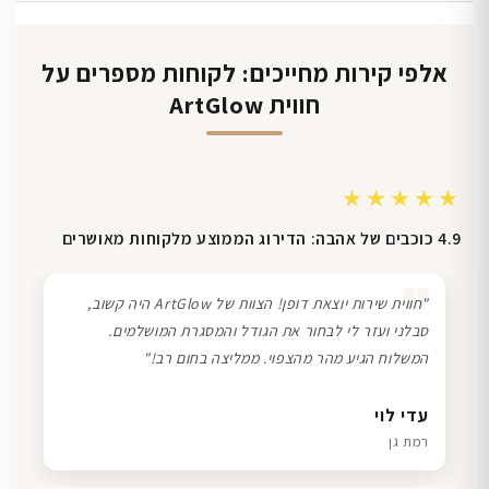
אלפי קירות מחייכים: לקוחות מספרים על
חווית ArtGlow
★★★★★
4.9 כוכבים של אהבה: הדירוג הממוצע מלקוחות מאושרים
❞
"חווית שירות יוצאת דופן! הצוות של ArtGlow היה קשוב,
סבלני ועזר לי לבחור את הגודל והמסגרת המושלמים.
המשלוח הגיע מהר מהצפוי. ממליצה בחום רב!"
דנה גל
שרון כהן
ליאת ויוסי מ.
עדי לוי
חיפה
תל אביב
הוד השרון
רמת גן