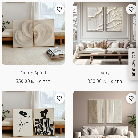
%
ק
ב
ל
ו
1
0
ה
נ
ח
ה
Fabric Spiral
Ivory
350.00
₪
350.00
₪
החל מ -
החל מ -