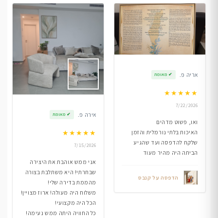
אריה פ.
✔
מאומת
★
★
★
★
★
7/22/2026
אירה פ.
✔
מאומת
ואו, פשוט מדהים
★
★
★
★
★
האיכות בלתי נורמלית והזמן
שלקח להדפסה ועד שהגיע
7/15/2026
הביתה היה מהיר מעוד
אני ממש אוהבת את היצירה
שבחרתי! היא משתלבת בצורה
הדפסה על קנבס
מהממת בדירה שלי!
משלוח היה מעולה! ארוז מצויין!
הכל היה מקצועי!
כל החוויה היתה ממש נעימה!