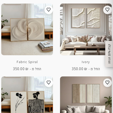
%
ק
ב
ל
ו
1
0
ה
נ
ח
ה
Fabric Spiral
Ivory
350.00
₪
350.00
₪
החל מ -
החל מ -