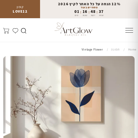
12% הנחה על כל האתר לקיץ 2026
קופון
מסתיים בעוד
LOVE12
01
16
48
36
:
:
:
שניות
דקות
שעות
ימים
Home
תמונה
Vintage Flower