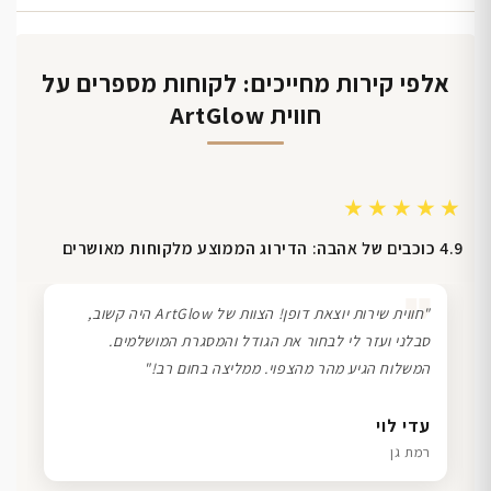
אלפי קירות מחייכים: לקוחות מספרים על
חווית ArtGlow
★★★★★
4.9 כוכבים של אהבה: הדירוג הממוצע מלקוחות מאושרים
❞
"חווית שירות יוצאת דופן! הצוות של ArtGlow היה קשוב,
סבלני ועזר לי לבחור את הגודל והמסגרת המושלמים.
המשלוח הגיע מהר מהצפוי. ממליצה בחום רב!"
דנה גל
שרון כהן
ליאת ויוסי מ.
עדי לוי
חיפה
תל אביב
הוד השרון
רמת גן