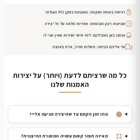
רכישה בטוחה ושקטה: מאובטח בתקן PCI העולמי
שביעות רצון מובטחת: אחריות מלאה על כל יצירה
אנחנו כאן בשבילכם: ליווי אישי ושירות שאין שני לו
עד אליכם הביתה: משלוח מהיר, ארוז באהבה
כל מה שרציתם לדעת (ויותר) על יצירות
האמנות שלנו
מהו זמן הקסם עד שהיצירה מגיעה אליי?
מאיזה חומר קסום עשויה המסגרת החיצונית?