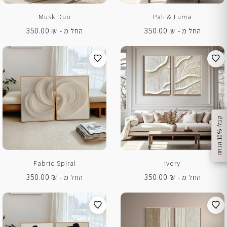
Musk Duo
Pali & Luma
350.00
₪
350.00
₪
החל מ -
החל מ -
%
ק
ב
ל
ו
1
0
ה
נ
ח
ה
Fabric Spiral
Ivory
350.00
₪
350.00
₪
החל מ -
החל מ -