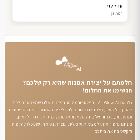
דנה גל
שרון כהן
ליאת ויוסי מ.
עדי לוי
חיפה
תל אביב
הוד השרון
רמת גן
חלמתם על יצירת אמנות שהיא רק שלכם?
הגשימו את החלום!
גלו את ArtGlow AI - הפלטפורמה המהפכנית שלנו שמאפשרת לכם
להפוך כל רעיון, חלום או תיאור מילולי ליצירת אמנות דיגיטלית ייחודית
ומהפנטת, בכוחה של בינה מלאכותית מתקדמת. תנו דרור לדמיון,
ואנחנו נהפוך אותו למציאות ויזואלית עוצרת נשימה, שתוכלו להדפיס
ולקשט בה את ביתכם!