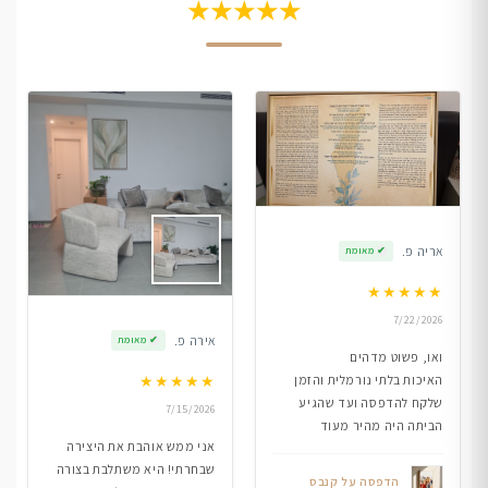
★★★★★
אריה פ.
✔
מאומת
★
★
★
★
★
7/22/2026
אירה פ.
✔
מאומת
ואו, פשוט מדהים
★
★
★
★
★
האיכות בלתי נורמלית והזמן
שלקח להדפסה ועד שהגיע
7/15/2026
הביתה היה מהיר מעוד
אני ממש אוהבת את היצירה
שבחרתי! היא משתלבת בצורה
הדפסה על קנבס