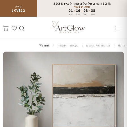
12% הנחה על כל האתר לקיץ 2026
קופון
מסתיים בעוד
LOVE12
01
16
08
37
:
:
:
שניות
דקות
שעות
ימים
Home
תמונות לפי נושאים
טקסטורה ויזואלית
Walnut