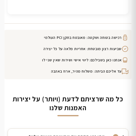
רכישה בטוחה ושקטה: מאובטח בתקן PCI העולמי
שביעות רצון מובטחת: אחריות מלאה על כל יצירה
אנחנו כאן בשבילכם: ליווי אישי ושירות שאין שני לו
עד אליכם הביתה: משלוח מהיר, ארוז באהבה
כל מה שרציתם לדעת (ויותר) על יצירות
האמנות שלנו