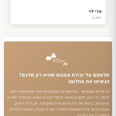
דנה גל
שרון כהן
ליאת ויוסי מ.
עדי לוי
חיפה
תל אביב
הוד השרון
רמת גן
חלמתם על יצירת אמנות שהיא רק שלכם?
הגשימו את החלום!
גלו את ArtGlow AI - הפלטפורמה המהפכנית שלנו שמאפשרת לכם
להפוך כל רעיון, חלום או תיאור מילולי ליצירת אמנות דיגיטלית ייחודית
ומהפנטת, בכוחה של בינה מלאכותית מתקדמת. תנו דרור לדמיון,
ואנחנו נהפוך אותו למציאות ויזואלית עוצרת נשימה, שתוכלו להדפיס
ולקשט בה את ביתכם!