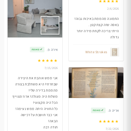
★
★
★
★
★
2/6/2026
התמונה מהממת באיכות גבוה!
באסה שזה קצת קטן..
הייתי צריכה לקחת מידה יותר
גדולה
אירה פ.
✔
מאומת
White Strokes
★
★
★
★
★
7/15/2026
אני ממש אוהבת את היצירה
שבחרתי! היא משתלבת בצורה
מהממת בדירה שלי!
משלוח היה מעולה! ארוז מצויין!
הכל היה מקצועי!
כל החוויה היתה ממש נעימה!
אריה פ.
✔
מאומת
אני כבר חושבת על רכישה
★
★
★
★
★
הבאה!
תודה רבה
7/22/2026