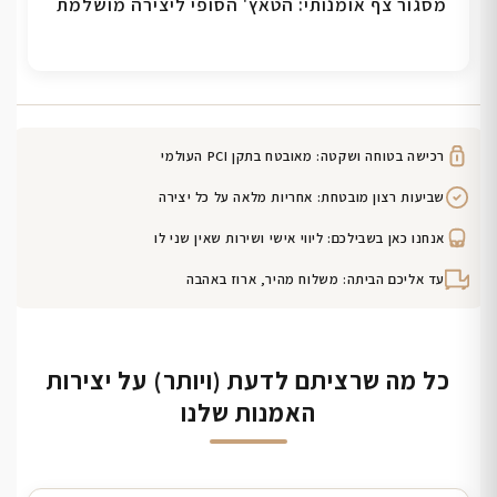
מסגור צף אומנותי: הטאץ' הסופי ליצירה מושלמת
רכישה בטוחה ושקטה: מאובטח בתקן PCI העולמי
שביעות רצון מובטחת: אחריות מלאה על כל יצירה
אנחנו כאן בשבילכם: ליווי אישי ושירות שאין שני לו
עד אליכם הביתה: משלוח מהיר, ארוז באהבה
כל מה שרציתם לדעת (ויותר) על יצירות
האמנות שלנו