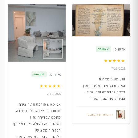
אריה פ.
✔
מאומת
★
★
★
★
★
7/22/2026
אירה פ.
✔
מאומת
ואו, פשוט מדהים
★
★
★
★
★
האיכות בלתי נורמלית והזמן
שלקח להדפסה ועד שהגיע
7/15/2026
הביתה היה מהיר מעוד
אני ממש אוהבת את היצירה
שבחרתי! היא משתלבת בצורה
הדפסה על קנבס
מהממת בדירה שלי!
משלוח היה מעולה! ארוז מצויין!
הכל היה מקצועי!
כל החוויה היתה ממש נעימה!