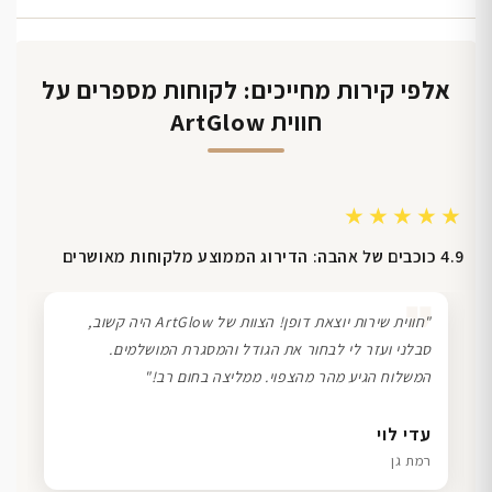
אלפי קירות מחייכים: לקוחות מספרים על
חווית ArtGlow
★★★★★
4.9 כוכבים של אהבה: הדירוג הממוצע מלקוחות מאושרים
❞
"חווית שירות יוצאת דופן! הצוות של ArtGlow היה קשוב,
סבלני ועזר לי לבחור את הגודל והמסגרת המושלמים.
המשלוח הגיע מהר מהצפוי. ממליצה בחום רב!"
דנה גל
שרון כהן
ליאת ויוסי מ.
עדי לוי
חיפה
תל אביב
הוד השרון
רמת גן