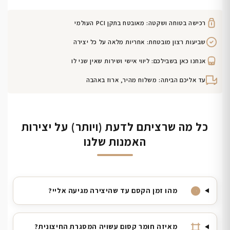
רכישה בטוחה ושקטה: מאובטח בתקן PCI העולמי
שביעות רצון מובטחת: אחריות מלאה על כל יצירה
אנחנו כאן בשבילכם: ליווי אישי ושירות שאין שני לו
עד אליכם הביתה: משלוח מהיר, ארוז באהבה
כל מה שרציתם לדעת (ויותר) על יצירות
האמנות שלנו
מהו זמן הקסם עד שהיצירה מגיעה אליי?
מאיזה חומר קסום עשויה המסגרת החיצונית?