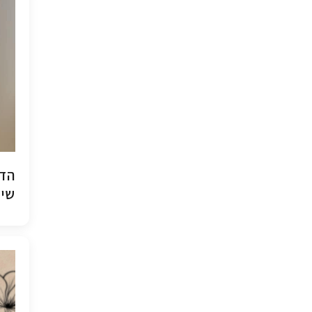
הדפ
שיש