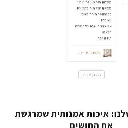
משלוח היה מעולה! ארוז
מצויין! הכל היה מקצועי!
כל החוויה היתה ממש
נעימה!
אני כבר חושבת על רכישה
הבאה!
תודה רבה
צמיחה עדינה
לכל הביקורות
נו: איכות אמנותית שמרגשת
את החושים