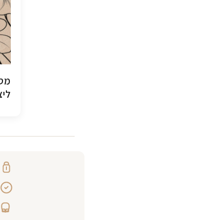
מסג
ליצ