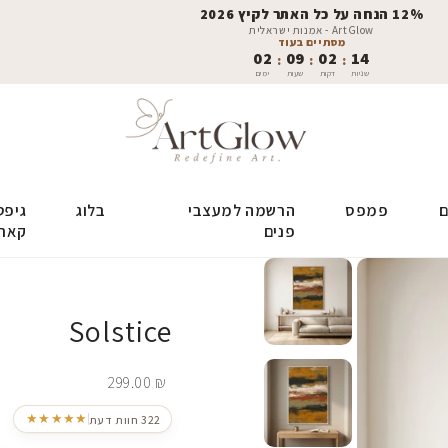
12% הנחה על כל האתר לקיץ 2026
ArtGlow - אמנות ישראלית
מסתיים בעוד
02
09
02
13
:
:
:
שניות
דקות
שעות
ימים
ם
פמפס
הרשמה למעצבי
בלוג
גיפט
פנים
קאר
Solstice
299.00
₪
★★★★★
322 חוות דעת