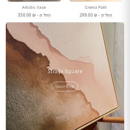
Artistic Vase
Crema Path
350.00
₪
299.00
₪
החל מ -
החל מ -
Strata Square
SHOP NOW