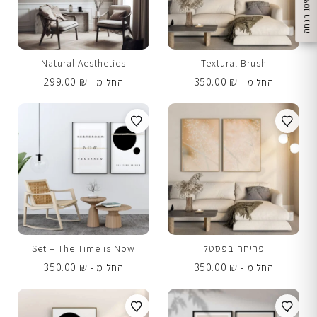
%
ק
ב
ל
ו
1
0
ה
נ
ח
ה
Natural Aesthetics
Textural Brush
299.00
₪
350.00
₪
החל מ -
החל מ -
פריחה בפסטל
Set – The Time is Now
350.00
₪
350.00
₪
החל מ -
החל מ -