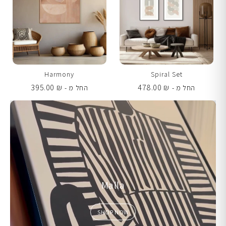
Harmony
Spiral Set
395.00
₪
478.00
₪
החל מ -
החל מ -
Malla
SHOP NOW