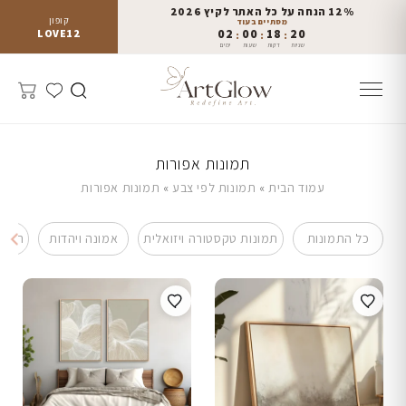
12% הנחה על כל האתר לקיץ 2026
קופון
מסתיים בעוד
LOVE12
02
00
18
15
:
:
:
שניות
דקות
שעות
ימים
תמונות אפורות
עמוד הבית
»
תמונות לפי צבע
»
תמונות אפורות
כל התמונות
תמונות טקסטורה ויזואלית
אמונה ויהדות
תמונ