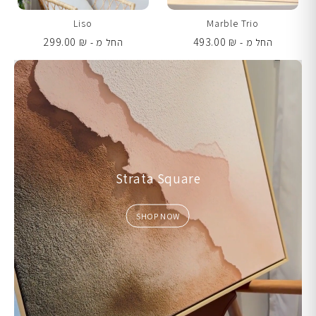
Liso
Marble Trio
299.00
₪
493.00
₪
החל מ -
החל מ -
Strata Square
SHOP NOW