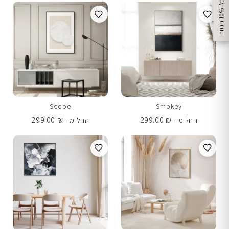
%
ק
ב
ל
ו
1
0
ה
נ
ח
ה
Scope
Smokey
299.00
₪
299.00
₪
החל מ -
החל מ -