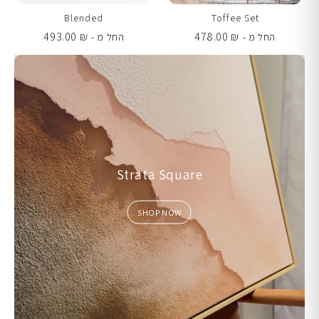
Blended
Toffee Set
493.00
₪
478.00
₪
החל מ -
החל מ -
Strata Square
SHOP NOW