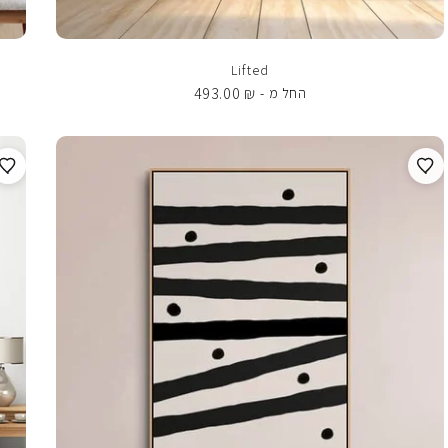
Lifted
493.00
₪
החל מ -