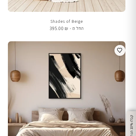
Shades of Beige
395.00
₪
החל מ -
%
ק
ב
ל
ו
1
0
ה
נ
ח
ה