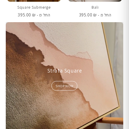
Square Submerge
Bali
395.00
₪
395.00
₪
החל מ -
החל מ -
Strata Square
SHOP NOW