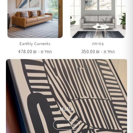
צמיחה
Earthly Currents
478.00
₪
350.00
₪
החל מ -
החל מ -
Malla
SHOP NOW