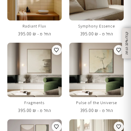
Radiant Flux
Symphony Essence
395.00
₪
395.00
₪
החל מ -
החל מ -
%
ק
ב
ל
ו
1
0
ה
נ
ח
ה
Fragments
Pulse of the Universe
395.00
₪
395.00
₪
החל מ -
החל מ -