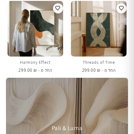
Harmony Effect
Threads of Time
299.00
₪
299.00
₪
החל מ -
החל מ -
Pali & Luma