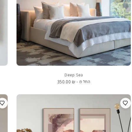
Deep Sea
350.00
₪
החל מ -