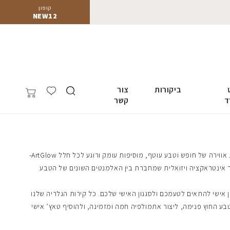
קופון
NEW12
ביקורות
צור
ד
קשר
-ArtGlow אנו מאמינים שיש יופי עצום בטבע, וזה משתקף באוסף התמונות שלנו לבית. תמונות הנוף שלנו, מנופי הרים מכוסים שלג ועד נופי חוף קסומים, מציעות אווירה של חופש וטבע עוטף, מוסיפות עומק ורוגע לכל חלל
 אישי להתאים לטעמכם ולסגנון האישי שלכם. כל קירות הגלריה שלנו
ע החוץ פנימה, ליצור אתמולפיה חמה ומזמינה, ולהוסיף טאץ’ אישי