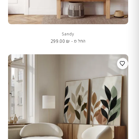
Sandy
299.00
₪
החל מ -