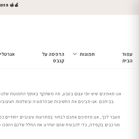
🍎🍯 הזמינו
עמוד
תמונות
הדפסה על
אגרטלי
הבית
קנבס
בביתכם. אנו מבינים את החשיבות שבהרמוניה ובשלמות העיצובית, ולכן אנחנו מציעים לכם לשלב תמונות נוף יפות עם תמונות של חיות, כדי ליצור אינטראקציה ויזואלית שמחברת בין האלמנטים השונים של הטבע.
מעבר לכך, אנו מזמינים אתכם לבחור בפתרונות עיצוביים ייחודיים כ
מורכבים בקפידה, כדי להבטיח שהם ישדרגו את החלל שלכם ויהפכו כל