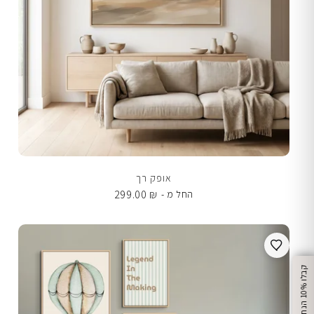
אופק רך
299.00
₪
החל מ -
%
ק
ב
ל
ו
1
0
ה
נ
ח
ה