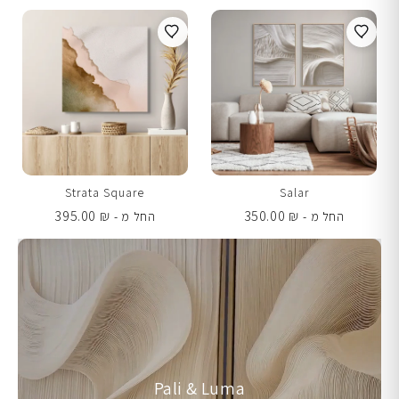
Strata Square
Salar
395.00
₪
350.00
₪
החל מ -
החל מ -
Pali & Luma