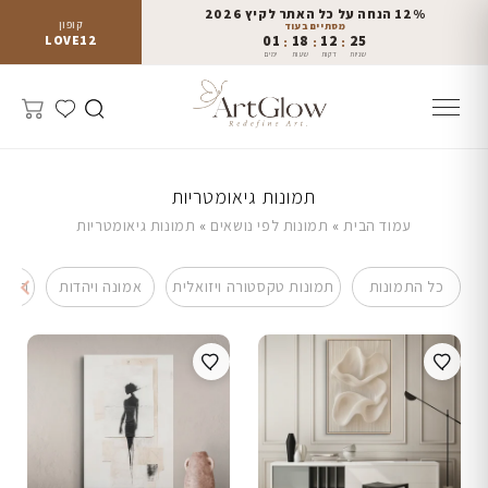
12% הנחה על כל האתר לקיץ 2026
קופון
מסתיים בעוד
LOVE12
01
18
12
20
:
:
:
שניות
דקות
שעות
ימים
תמונות גיאומטריות
עמוד הבית
»
תמונות לפי נושאים
»
תמונות גיאומטריות
כל התמונות
תמונות טקסטורה ויזואלית
אמונה ויהדות
תמונ